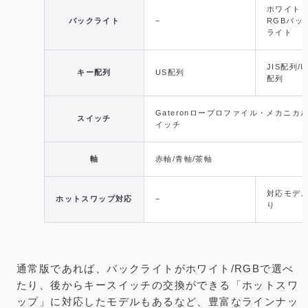
ホワイト /
バックライト
−
RGBバッ
ライト
JIS配列/U
キー配列
US配列
配列
Gateronロープロファイル・メカニカ
スイッチ
イッチ
軸
赤軸/青軸/茶軸
対応モデ
ホットスワップ対応
−
り
通常版であれば、バックライトがホワイト/RGBで選べ
たり、後からキースイッチの交換ができる「ホットスワ
ップ」に対応したモデルもあるなど、豊富なラインナッ