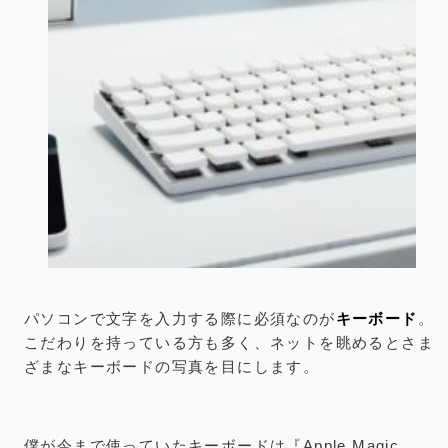
Keychron K3 Non-Backlightモデル レビュー
／白く美しいメカニカルキーボード
公開：2023.3.29
｜
更新：2026.5.4
／
PC
PR
リンクには一部プロモーションが含まれています
パソコンで文字を入力する際に必須なのが
キーボード
。
こだわりを持っている方も多く、ネットを眺めるとさま
ざまなキーボードの写真を目にします。
僕が今まで使っていたキーボードは『Apple Magic