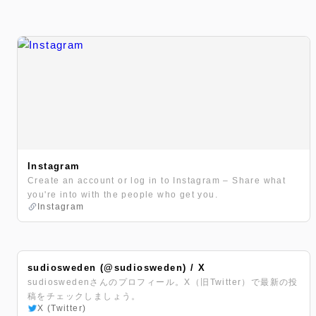
Instagram
Create an account or log in to Instagram – Share what
you're into with the people who get you.
Instagram
sudiosweden (@sudiosweden) / X
sudioswedenさんのプロフィール。X（旧Twitter）で最新の投
稿をチェックしましょう。
X (Twitter)