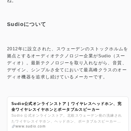
ね。
Sudioについて
2012年に設立された、スウェーデンのストックホルムを
拠点とするオーディオテクノロジー企業がSudio（スー
ディオ）。最新テクノロジーを取り入れながら、音質、
デザイン、シンプルさ全てにおいて最高峰クラスのオー
ディオ機器を追求し続けているメーカーです。
Sudio公式オンラインストア | ワイヤレスヘッドホン、完
全ワイヤレスイヤホンとポータブルスピーカー
Sudio 公式オンラインストア。北欧スウェーデン発の洗練され
たワイヤレスイヤホン、ヘッドホン、ポータブルスピーカー、
www.sudio.com
アクセサリーをラインナップ。高音質・北欧デザイン・サステ