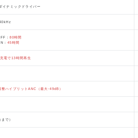
mダイナミックドライバー
40kHz
OFF：
80時間
ON：
45時間
の充電で13時間再生
C
調整ハイブリットANC（最大-49dB）
台まで）