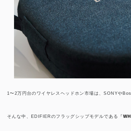
EDIFIER WH950NB Gen 2 レビュー／W8
公開：2025.9.4
｜
更新：2026.7.31
／
AUDIO
PR
本記事は製品提供を受け作成しており、リンクには一部プロモーションが含
1〜2万円台のワイヤレスヘッドホン市場は、SONYやBos
そんな中、EDIFIERのフラッグシップモデルである『
WH