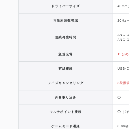
ドライバーサイズ
40m
再生周波数帯域
20Hz-
ANC 
連続再生時間
ANC 
急速充電
15分
有線接続
USB-
ノイズキャンセリング
8段階
外音取り込み
◯
マルチポイント接続
◯（2
ゲームモード遅延
0.08秒