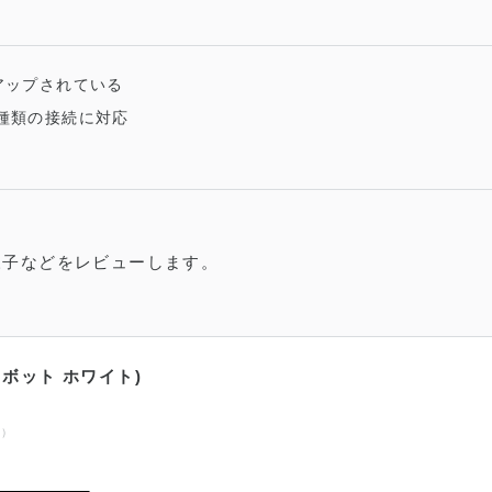
アップされている
3種類の接続に対応
様子などをレビューします。
ロボット ホワイト)
べ）