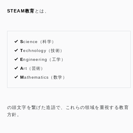
STEAM教育
とは、
S
cience（科学）
T
echnology（技術）
E
ngineering（工学）
A
rt（芸術）
M
athematics（数学）
の頭文字を繋げた造語で、これらの領域を重視する教育
方針。