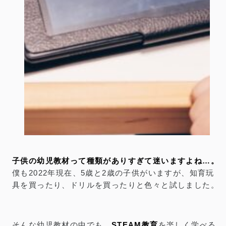
【口コミ】ワンダーボックスを受講して感じた
効果を紹介。アプリや料金、キャンペーン情報
も掲載
公開：2021.8.23
｜
更新：2026.5.28
／
GADGET
PR
リンクには一部プロモーションが含まれています
子供の幼児教材って種類がありすぎて迷いますよね…。
僕も2022年現在、5歳と2歳の子供がいますが、知育玩
具を買ったり、ドリルを買ったりと色々と試しました。
そんな幼児教材の中でも、
STEAM教育
を楽しく学べる