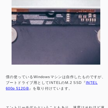
長尾製作所 M.2 SSD用ヒートシンクカバー SS-
M2S-HS02 レビュー／国産SSDヒートシンクの
効果を検証
公開：2019.8.18
｜
更新：2026.5.4
／
PC
PR
リンクには一部プロモーションが含まれています
僕の使っているWindowsマシンは自作したものですが、
ブートドライブ用としてINTELのM.2 SSD『
INTEL
600p 512GB
』を取り付けています。
エントリーモデルということもあり、速度はそれほど速