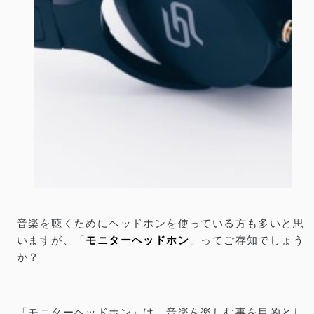
GRANPRO V1 レビュー／3,000円台で買える
モニターヘッドホン。価格を超えた驚きの音質
公開：2022.9.6
｜
更新：2026.5.4
／
AUDIO
本記事は製品提供を受け作成しており、リンクには一部プロモーションが
PR
含まれています
音楽を聴くためにヘッドホンを使っている方も多いと思
いますが、「
モニターヘッドホン
」ってご存知でしょう
か？
「モニターヘッドホン」は、音楽を楽しむ事を目的とし