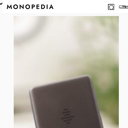
iZYREC mini レコーダー レビュー／超小型で