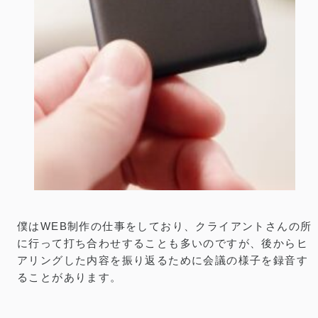
30時間連続録音可能。スマホから遠隔操作でき
る高性能ボイスレコーダー
公開：2023.9.25
｜
更新：2026.5.4
／
GADGET
本記事は製品提供を受け作成しており、リンクには一部プロモーションが
PR
含まれています
僕はWEB制作の仕事をしており、クライアントさんの所
に行って打ち合わせすることも多いのですが、後からヒ
アリングした内容を振り返るために会議の様子を録音す
ることがあります。